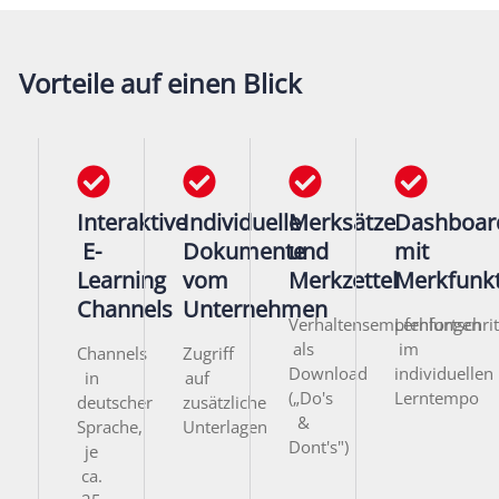
Vorteile auf einen Blick
Interaktive
Individuelle
Merksätze
Dashboar
E-
Dokumente
und
mit
Learning
vom
Merkzettel
Merkfunk
Channels
Unternehmen
Verhaltensempfehlungen
Lernfortschrit
als
im
Channels
Zugriff
Download
individuellen
in
auf
(„Do's
Lerntempo
deutscher
zusätzliche
&
Sprache,
Unterlagen
Dont's")
je
ca.