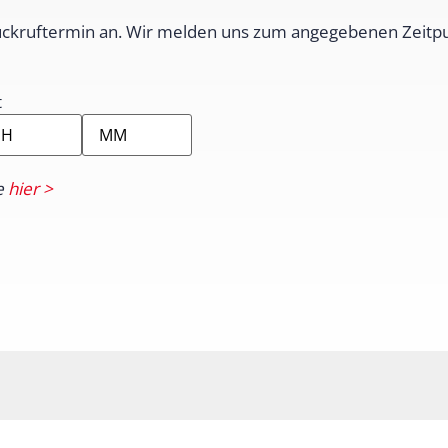
ückruftermin an. Wir melden uns zum angegebenen Zeitpu
t
e
hier >