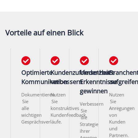
Vorteile auf einen Blick
Optimierte
Kundenzufriedenheit
Umsetzbare
Branchen
Kommunikation
verbessern
Erkenntnisse
aufgreife
gewinnen
Dokumentieren
Nutzen
Nutzen
Sie
Sie
Sie
Verbessern
alle
konstruktives
Anregungen
Sie
wichtigen
Kundenfeedback.
von
die
Gesprächsverläufe.
Kunden
Strategie
und
ihrer
Partnern.
Agenten.