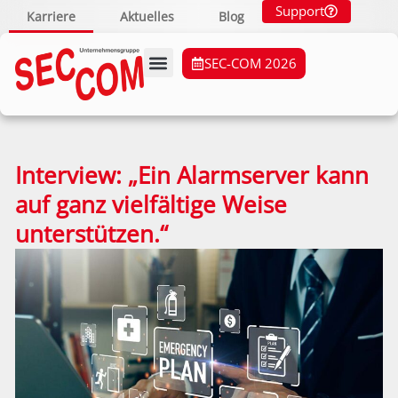
Support
Karriere
Aktuelles
Blog
SEC-COM 2026
Interview: „Ein Alarmserver kann
auf ganz vielfältige Weise
unterstützen.“