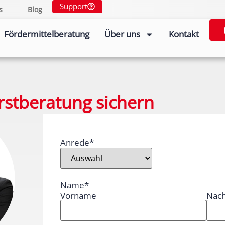
Support
s
Blog
Fördermittelberatung
Über uns
Kontakt
Erstberatung sichern
Anrede
*
Name
*
Vorname
Nac