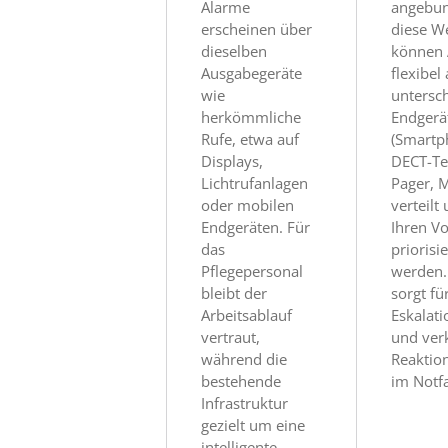
Alarme
angebun
erscheinen über
diese W
dieselben
können 
Ausgabegeräte
flexibel
wie
untersch
herkömmliche
Endgerä
Rufe, etwa auf
(Smartp
Displays,
DECT-Te
Lichtrufanlagen
Pager, 
oder mobilen
verteilt
Endgeräten. Für
Ihren V
das
priorisie
Pflegepersonal
werden.
bleibt der
sorgt fü
Arbeitsablauf
Eskalat
vertraut,
und ver
während die
Reaktio
bestehende
im Notfa
Infrastruktur
gezielt um eine
intelligente,