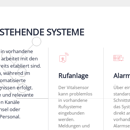
ESTEHENDE SYSTEME
s in vorhandene
 arbeitet mit den
eits etabliert sind.
n, während im
Rufanlage
Alarm
tomatisierte
nissen erfolgt.
Der Vitalsensor
Über ei
kann problemlos
standard
 und relevante
in vorhandene
Schnitts
en Kanäle
Rufsysteme
das Sys
hsel oder
eingebunden
direkt a
Personal.
werden.
vorhan
Meldungen und
Alarmse