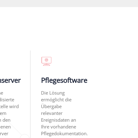
server
Pflegesoftware
ne
Die Lösung
isierte
ermöglicht die
telle wird
Übergabe
tem
relevanter
n den
Ereignisdaten an
denen
Ihre vorhandene
rver
Pflegedokumentation.