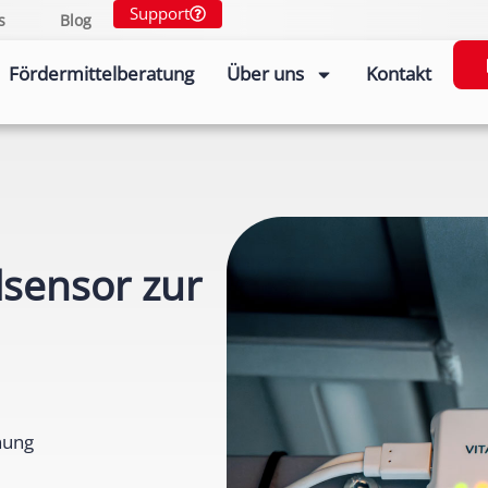
Support
s
Blog
Fördermittelberatung
Über uns
Kontakt
alsensor zur
nung