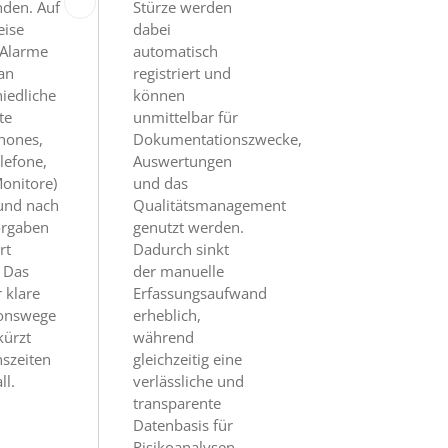
den. Auf
Stürze werden
eise
dabei
Alarme
automatisch
 an
registriert und
iedliche
können
te
unmittelbar für
hones,
Dokumentationszwecke,
lefone,
Auswertungen
Monitore)
und das
 und nach
Qualitätsmanagement
orgaben
genutzt werden.
rt
Dadurch sinkt
 Das
der manuelle
r klare
Erfassungsaufwand
ionswege
erheblich,
kürzt
während
nszeiten
gleichzeitig eine
ll.
verlässliche und
transparente
Datenbasis für
Risikoanalysen